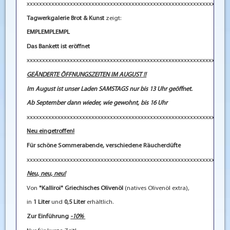
xxxxxxxxxxxxxxxxxxxxxxxxxxxxxxxxxxxxxxxxxxxxxxxxxxxxxxxxxxxxxxxxx
Tagwerkgalerie Brot & Kunst
zeigt:
EMPLEMPLEMPL
Das Bankett ist eröffnet
xxxxxxxxxxxxxxxxxxxxxxxxxxxxxxxxxxxxxxxxxxxxxxxxxxxxxxxxxxxxxxxxx
GEÄNDERTE ÖFFNUNGSZEITEN IM AUGUST !!
I
m August ist unser Laden SAMSTAGS nur bis 13 Uhr geöffnet.
Ab September dann wieder, wie gewohnt, bis 16 Uhr
xxxxxxxxxxxxxxxxxxxxxxxxxxxxxxxxxxxxxxxxxxxxxxxxxxxxxxxxxxxxxxxxx
Neu eingetroffen!
Für schöne Sommerabende, verschiedene Räucherdüfte
xxxxxxxxxxxxxxxxxxxxxxxxxxxxxxxxxxxxxxxxxxxxxxxxxxxxxxxxxxxxxxxxx
Neu, neu, neu!
Von
"Kalliroi" Griechisches Olivenöl
(natives Olivenöl extra),
in
1 Liter
und
0,5 Liter
erhältlich.
Zur Einführung
-10%