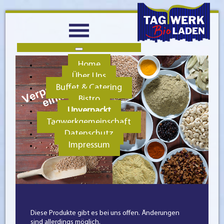
Home
Über Uns
Buffet & Catering
Bistro
Unverpackt
Tagwerkgemeinschaft
Datenschutz
Impressum
Diese Produkte gibt es bei uns offen. Änderungen
sind allerdings möglich.